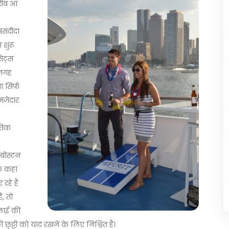
करीब आ
पसंदीदा
 शुरू
ेट्स
 जगह
ा सिर्फ
 मजेदार
ृतिक
बोस्टन
ि कहां
हे हैं
ै, तो
लाई की
ुट्टी को याद रखने के लिए निश्चित हैं।