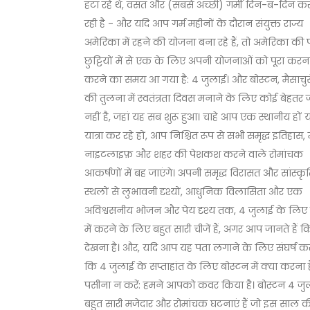
हटा रहे थे, वसंत और (सबसे अच्छी) गर्मी दिन-ब-दिन 
रही है - और यदि आप गर्म महीनों के दौरान संयुक्त राज्य
अमेरिका में रहने की योजना बना रहे हैं, तो अमेरिका की 
छुट्टियों में से एक के लिए अपनी योजनाओं को पूरा करना
करने का समय आ गया है: 4 जुलाई। और बोस्टन, मैसाचुस
की तुलना में स्वतंत्रता दिवस मनाने के लिए कोई बेहतर
नहीं है, जहां यह सब शुरू हुआ। चाहे आप एक स्थानीय हों य
यात्रा कर रहे हों, आप निश्चित रूप से सभी समृद्ध इतिहास,
नाइटलाइफ़ और शहर की पेशकश करने वाले रोमांचक
आकर्षणों में बह जाएंगे। अपनी समृद्ध विरासत और सांस्क
स्थलों से लुभावनी दृश्यों, आधुनिक विलासिता और एक
अविश्वसनीय भोजन और पेय दृश्य तक, 4 जुलाई के लिए 
में करने के लिए बहुत सारी चीजें हैं, अगर आप जानते हैं क
देखना है। और, यदि आप यह पता लगाने के लिए संघर्ष कर र
कि 4 जुलाई के सप्ताहांत के लिए बोस्टन में क्या करना ह
पसीना न करें: हमने आपको कवर किया है। बोस्टन 4 जु
बहुत सारी मजेदार और रोमांचक घटनाएं हैं जो इस साल की छ