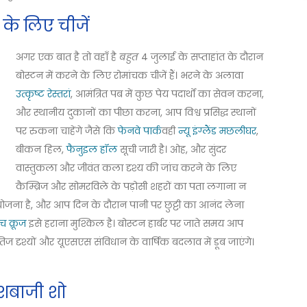
 के लिए चीजें
अगर एक बात है तो वहाँ है
बहुत
4 जुलाई के सप्ताहांत के दौरान
बोस्टन में करने के लिए रोमांचक चीजें हैं। भरने के अलावा
उत्कृष्ट रेस्तरां
, आमंत्रित पब में कुछ पेय पदार्थों का सेवन करना,
और स्थानीय दुकानों का पीछा करना, आप विश्व प्रसिद्ध स्थानों
पर रुकना चाहेंगे जैसे कि
फेनवे पार्क
वही
न्यू इंग्लैंड मछलीघर
,
बीकन हिल,
फैनुइल हॉल
सूची जारी है। ओह, और सुंदर
वास्तुकला और जीवंत कला दृश्य की जांच करने के लिए
कैम्ब्रिज और सोमरविले के पड़ोसी शहरों का पता लगाना न
ोजना है, और आप दिन के दौरान पानी पर छुट्टी का आनंद लेना
च क्रूज
इसे हराना मुश्किल है। बोस्टन हार्बर पर जाते समय आप
िज दृश्यों और यूएसएस संविधान के वार्षिक बदलाव में डूब जाएंगे।
िशबाजी शो