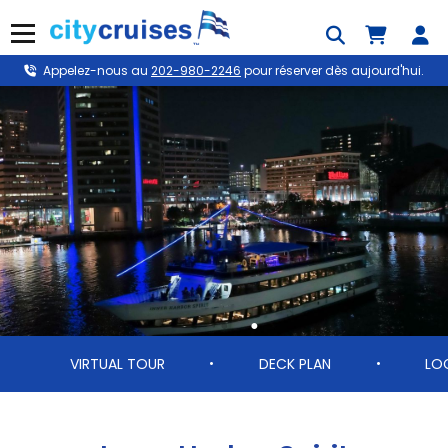
Skip
to
Menu
content
Appelez-nous au
202-980-2246
pour réserver dès aujourd'hui.
VIRTUAL TOUR
DECK PLAN
LO
•
•