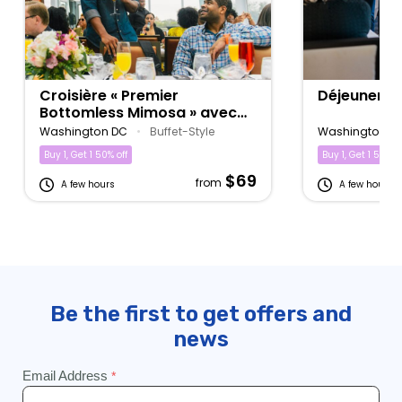
Croisière « Premier
Déjeuner-cr
Bottomless Mimosa » avec
brunch
Washington DC
•
Buffet-Style
Washington D
Buy 1, Get 1 50% off
Buy 1, Get 1 50% of
$69
from
A few hours
A few hours