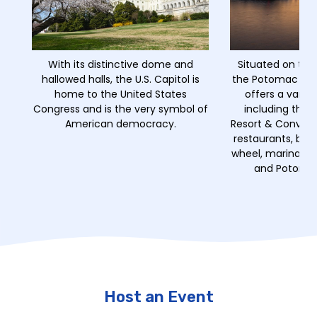
With its distinctive dome and
Situated on the
hallowed halls, the U.S. Capitol is
the Potomac Rive
home to the United States
offers a variet
Congress and is the very symbol of
including the 
American democracy.
Resort & Convent
restaurants, bars,
wheel, marina, wa
and Potomac
Host an Event