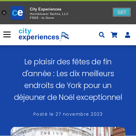
City Experiences
GET
×
Hornblower Yachts, LLC
FREE - In Store
Skip
to
Menu
content
Le plaisir des fêtes de fin
d'année : Les dix meilleurs
endroits de York pour un
déjeuner de Noël exceptionnel
Posté le
27 novembre 2023