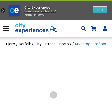
City Experiences
GET
×
Hornblower Yachts, LLC
FREE - In Store
Gå
til
Menu
indhold
Hjem
/
Norfolk
/
City Cruises - Norfolk
/
Krydstogt i måneskin