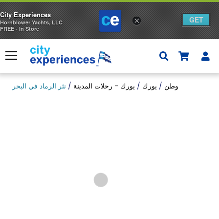
City Experiences
GET
×
Hornblower Yachts, LLC
FREE - In Store
ا
إ
س
قائمة
ا
ل
وطن
/
يورك
/
يورك - رحلات المدينة
/
نثر الرماد في البحر
ة
ا
ل
ت
س
و
ق