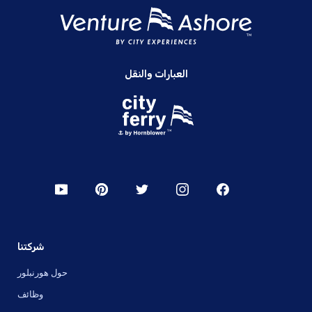
العبارات والنقل
شركتنا
حول هورنبلور
وظائف