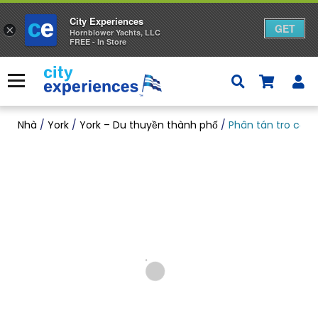
City Experiences
GET
×
Hornblower Yachts, LLC
FREE - In Store
Bỏ
qua
Thực đơn
nội
dung
Nhà
/
York
/
York – Du thuyền thành phố
/
Phân tán tro cốt t