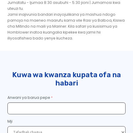
Jumatatu - Ijumaa 8:30 asubuhi - 5:30 jioni | Jumamosi kwa
uteuzi tu.
Jamii inajivunia bandari inayojulikana ya mashua ndogo
pamoja na maeneo maarufu kama vile Rasi ya Balboa, Kisiwa
cha Mitindo na maili ya Mariner. Kila safari ya kusisimua ya
Hornblower inatoa kuangalia kipekee kwa jamii hii
iliyosafishwa bado yenye kucheza.
Kuwa wa kwanza kupata ofa na
habari
Anwani ya barua pepe
Mji