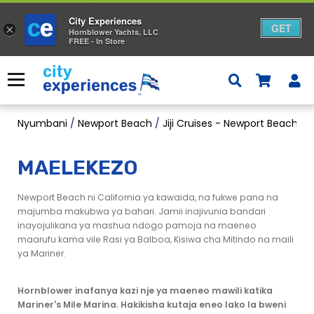
City Experiences
GET
×
Hornblower Yachts, LLC
FREE - In Store
Ruka
kwa
Menyu
yaliyomo
Nyumbani
/
Newport Beach
/
Jiji Cruises - Newport Beach
/
M
MAELEKEZO
Newport Beach ni California ya kawaida, na fukwe pana na
majumba makubwa ya bahari. Jamii inajivunia bandari
inayojulikana ya mashua ndogo pamoja na maeneo
maarufu kama vile Rasi ya Balboa, Kisiwa cha Mitindo na maili
ya Mariner.
Hornblower inafanya kazi nje ya maeneo mawili katika
Mariner's Mile Marina. Hakikisha kutaja eneo lako la bweni