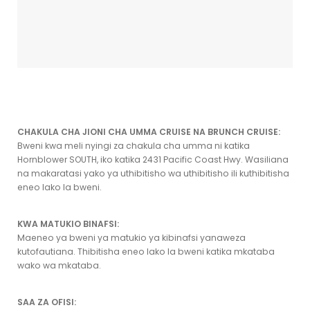
CHAKULA CHA JIONI CHA UMMA CRUISE NA BRUNCH CRUISE:
Bweni kwa meli nyingi za chakula cha umma ni katika
Hornblower SOUTH, iko katika 2431 Pacific Coast Hwy. Wasiliana
na makaratasi yako ya uthibitisho wa uthibitisho ili kuthibitisha
eneo lako la bweni.
KWA MATUKIO BINAFSI:
Maeneo ya bweni ya matukio ya kibinafsi yanaweza
kutofautiana. Thibitisha eneo lako la bweni katika mkataba
wako wa mkataba.
SAA ZA OFISI: