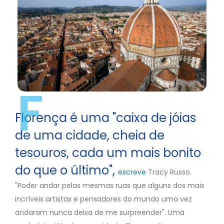
F
Florença é uma "caixa de jóias
de uma cidade, cheia de
tesouros, cada um mais bonito
do que o último",
escreve
Tracy Russo.
"Poder andar pelas mesmas ruas que alguns dos mais
incríveis artistas e pensadores do mundo uma vez
andaram nunca deixa de me surpreender". Uma