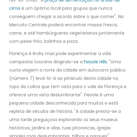
rés-do-chão. "A
praça de alimentação no andar de
cima
é um óptimo local para grupos que nunca
conseguem chegar a acordo sobre o que comer". Na
Mercato Centrale poderá encontrar massa fresca,
carne, e até hambúrgueres vegetarianos juntamente
com peixe frito, bolinhos e pizza.
Florença é linda, mas pode experimentar a vida
campestre toscana dirigindo-se a
Fiesole Hills
. "Uma
curta viagem a norte da cidade em autocarro público
(número 7) levá-lo-á ao pináculo desta cidade no
topo da colina que tem vista para o vale de Florença e
oferece uma vista deslumbrante". Fiesole é uma
pequena cidade desconhecida para muitos e está
repleta de séculos de história. "A cidade presta-se a
uma tarde preguiçosa explorando os seus museus
históricos, jardins e vilas, ruas pitorescas, igrejas
simples mas deslumbrantes, trilhos e parques".