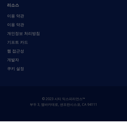
리소스
이용 약관
이용 약관
개인정보 처리방침
기프트 카드
웹 접근성
개발자
쿠키 설정
© 2023 시티 익스피리언스™
부두 3, 엠바카데로, 샌프란시스코, CA 94111