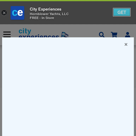
City Experiences
GET
×
Hornblower Yachts, LLC
FREE - In Store
콘
텐
메뉴
츠
×
로
건
너
카테고리 :
보스턴
뛰
보스턴에 대한 블로그와 도시 체험과 관련된 모든 최고의 것들을 읽어보세
기
요! 보스턴에서 할 일과 볼거리를 찾아보세요.