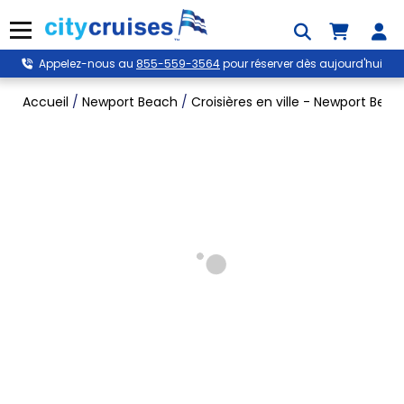
Skip
to
Menu
content
Appelez-nous au
855-559-3564
pour réserver dès aujourd'hui
Accueil
/
Newport Beach
/
Croisières en ville - Newport Beac