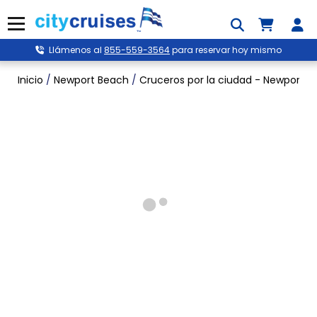
Ir
al
Menú
contenido
Llámenos al
855-559-3564
para reservar hoy mismo
Inicio
/
Newport Beach
/
Cruceros por la ciudad - Newport 