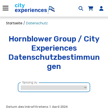
Zum
Inhalt
Menü
springen
Startseite
/
Datenschutz
Hornblower Group / City
Experiences
Datenschutzbestimmun
gen
Sprung zu
Datum des Inkrafttretens: 1. April 2024