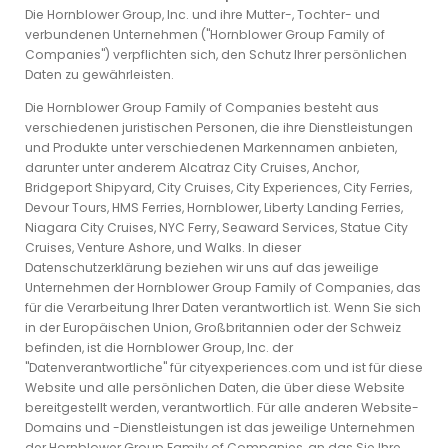
Die Hornblower Group, Inc. und ihre Mutter-, Tochter- und
verbundenen Unternehmen ("Hornblower Group Family of
Companies") verpflichten sich, den Schutz Ihrer persönlichen
Daten zu gewährleisten.
Die Hornblower Group Family of Companies besteht aus
verschiedenen juristischen Personen, die ihre Dienstleistungen
und Produkte unter verschiedenen Markennamen anbieten,
darunter unter anderem Alcatraz City Cruises, Anchor,
Bridgeport Shipyard, City Cruises, City Experiences, City Ferries,
Devour Tours, HMS Ferries, Hornblower, Liberty Landing Ferries,
Niagara City Cruises, NYC Ferry, Seaward Services, Statue City
Cruises, Venture Ashore, und Walks. In dieser
Datenschutzerklärung beziehen wir uns auf das jeweilige
Unternehmen der Hornblower Group Family of Companies, das
für die Verarbeitung Ihrer Daten verantwortlich ist. Wenn Sie sich
in der Europäischen Union, Großbritannien oder der Schweiz
befinden, ist die Hornblower Group, Inc. der
"Datenverantwortliche" für cityexperiences.com und ist für diese
Website und alle persönlichen Daten, die über diese Website
bereitgestellt werden, verantwortlich. Für alle anderen Website-
Domains und -Dienstleistungen ist das jeweilige Unternehmen
der Hornblower Group Family of Companies, an das Sie Ihre