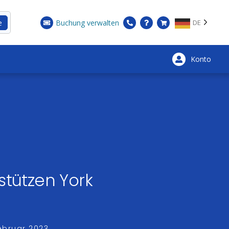
e
Buchung verwalten
DE
Konto
×
stützen York
Februar 2023