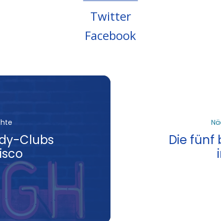
Twitter
Facebook
chte
Nä
dy-Clubs
Die fünf 
isco