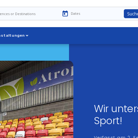
Such
nstaltungen
Wir unter
Sport!
Verfasst am
2. 