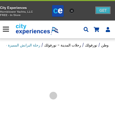
City Experiences
GET
×
Hornblower Yachts, LLC
FREE - In Store
ا
إ
س
قائمة
ا
ل
وطن
/
نورفولك
/
رحلات المدينة - نورفولك
/
رحلة البرانش المميزة في نو
ة
ا
ل
ت
س
و
ق