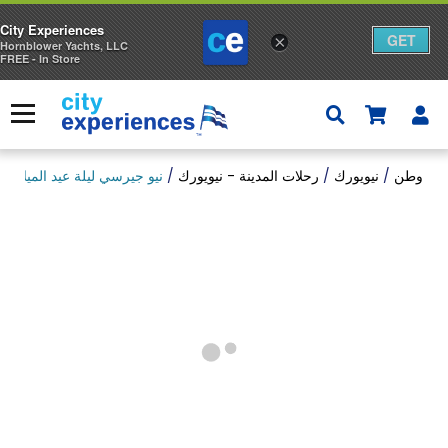
City Experiences
GET
×
Hornblower Yachts, LLC
FREE - In Store
ا
إ
س
قائمة
ا
ل
وطن
/
نيويورك
/
رحلات المدينة - نيويورك
/
نيو جيرسي ليلة عيد الميلاد 
ة
ا
ل
ت
س
و
ق