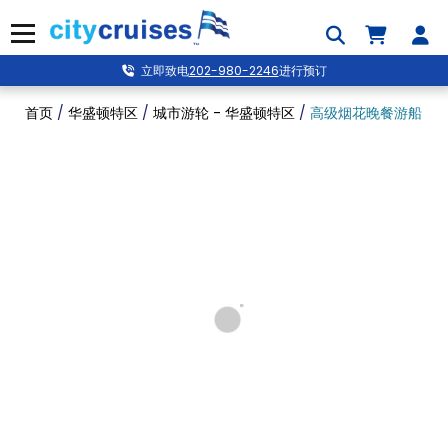
跳
到
菜单
内
容
立即致电
202-980-2246
进行预订
首页
/
华盛顿特区
/
城市游轮 - 华盛顿特区
/
高级烟花晚餐游船