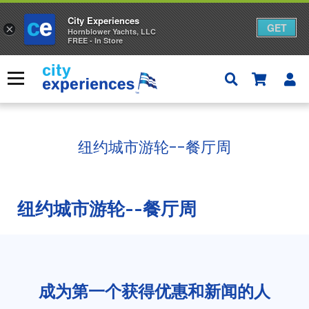
City Experiences
GET
×
Hornblower Yachts, LLC
FREE - In Store
跳
到
菜单
内
容
首页
/
纽约
/
城市游轮 - 纽约
/
纽约城市游轮--餐厅周
纽约城市游轮--餐厅周
纽约城市游轮--餐厅周
成为第一个获得优惠和新闻的人