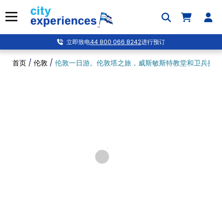
跳
到
菜单
内
容
立即致电
44 800 066 8242
进行预订
首页
/
伦敦
/
伦敦一日游。伦敦塔之旅，威斯敏斯特教堂和卫兵换岗