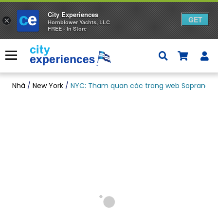
City Experiences
GET
×
Hornblower Yachts, LLC
FREE - In Store
Bỏ
qua
Thực đơn
nội
dung
Nhà
/
New York
/
NYC: Tham quan các trang web Sopranos