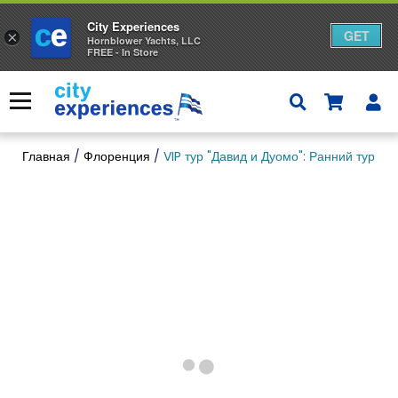
City Experiences
GET
×
Hornblower Yachts, LLC
FREE - In Store
Skip
to
Меню
content
Главная
/
Флоренция
/
VIP тур "Давид и Дуомо": Ранний тур п