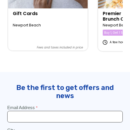
Gift Cards
Premier Bo
Brunch Cru
Newport Beach
Newport Beac
Buy 1, Get 1 50% of
A few hours
Fees and taxes included in price
Fe