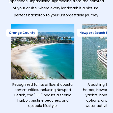
Experience unparalleled sightseeing from the comfort
of your cruise, where every landmark is a picture-
perfect backdrop to your unforgettable journey.
Orange County
Newport Beach Har
Recognized for its affluent coastal
A bustling Sou
communities, including Newport
harbor, Newport B
Beach, the "OC" boasts a scenic
yachts, boats, 
harbor, pristine beaches, and
options, and a
upscale lifestyle.
water activitie
cru