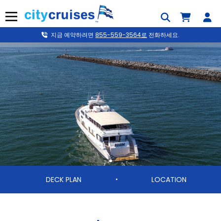
콘
텐
메뉴
츠
로
지금 예약하려면
855-559-3564로
전화하세요.
건
너
뛰
기
DECK PLAN
LOCATION
•