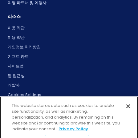
여행 파트너 및 여행사
리소스
이용 약관
이용 약관
개인정보 처리방침
기프트 카드
사이트맵
웹 접근성
개발자
Cookies Settings
This website stores data such as cookies to enable
site functionality, as well as marketing,
personalization, and analytics. By remaining on this
website and/or continuing to browse this website, you
© 2025 City Experiences™
indicate your consent.
Privacy Policy
4901 Vineland Rd., Ste. 200, Orlando, FL 32811