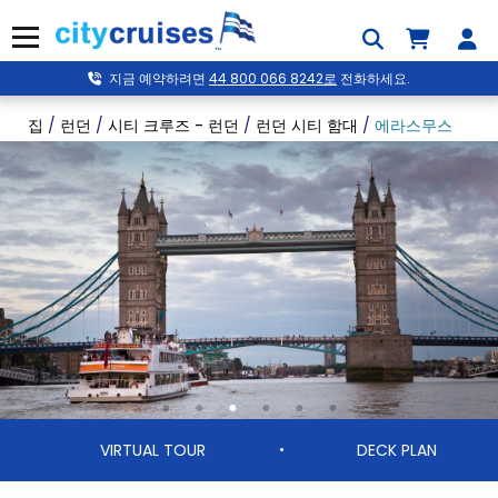
콘
텐
메뉴
츠
로
지금 예약하려면
44 800 066 8242로
전화하세요.
건
너
집
/
런던
/
시티 크루즈 - 런던
/
런던 시티 함대
/
에라스무스
뛰
기
VIRTUAL TOUR
DECK PLAN
•