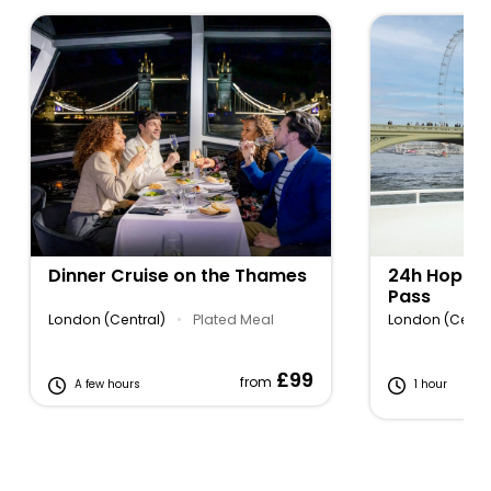
Dinner Cruise on the Thames
24h Hop-On
Pass
London (Central)
•
Plated Meal
London (Centra
£99
from
A few hours
1 hour
Fe