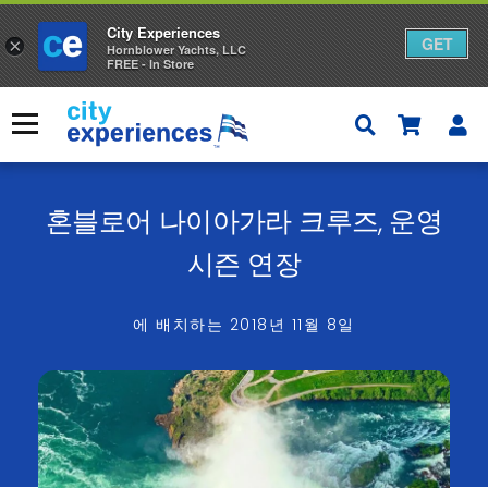
City Experiences
GET
×
Hornblower Yachts, LLC
FREE - In Store
콘
텐
메뉴
츠
로
건
너
혼블로어 나이아가라 크루즈, 운영
뛰
기
시즌 연장
에 배치하는
2018년 11월 8일