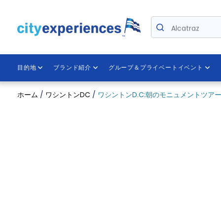
本
文
Alcatraz
へ
ス
キ
ッ
目的地
ブランド紹介
グループ＆プライベートイベント
プ
ホーム
/
ワシントンDC
/
ワシントンD.C:朝のモニュメントツア