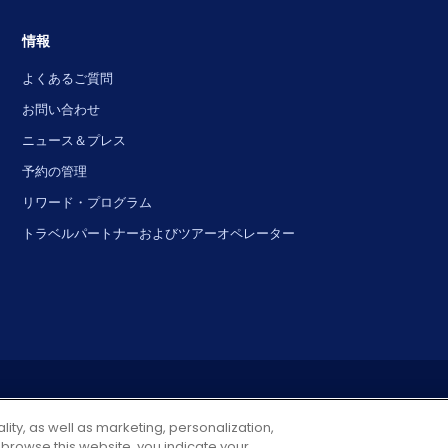
情報
よくあるご質問
お問い合わせ
ニュース＆プレス
予約の管理
リワード・プログラム
トラベルパートナーおよびツアーオペレーター
© 2025 City Experiences™
フロリダ州オーランド、ヴァインランド・ロード4901、200号室
lity, as well as marketing, personalization,
 browse this website, you indicate your