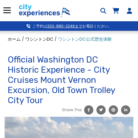
本
文
メニュー
へ
ス
ご予約は
202-980-2246まで
お電話ください。
キ
ッ
ホーム
/
ワシントンDC
/
ワシントンDC公式歴史体験
プ
Official Washington DC
Historic Experience - City
Cruises Mount Vernon
Excursion, Old Town Trolley
City Tour
Share This