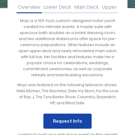
Overview
Lower Deck
Main Deck
Upper Deck
Mojo is a 100-foot, custom-designed motor yacht
created for intimate events. A master suite with
spacious bath doubles as a bridal dressing room,
and two additional staterooms offer space for pre-
ceremony preparations. Other features include an
open upper deck and newly remodeled main salon
with full bar. Her facilities and features make her a
popular choice for celebrations, weddings,
commitment ceremonies, as well as corporate
retreats and teambuilding excursions.
Mojo was featured on the following television shows:
Hells Kitchen, The Bachelor, Date my Mom, For the Love
of Ray J, The Tyra Banks Show, Columbo, Baywatch,
VIP, and Blind Date.
Request Info
Looking to host your next group event on this vessel?