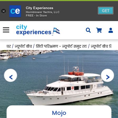
City Experiences
GET
×
Hornblower Yachts, LLC
FREE - In Store
सामग्री
पर
मेनू
जाएँ
घर
/
न्यूपोर्ट बीच
/
सिटी परिभ्रमण - न्यूपोर्ट समुद्र तट
/
न्यूपोर्ट बीच सिटी बे
Mojo