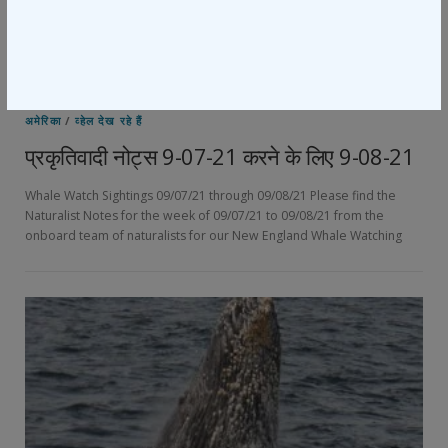
बीएचसीसी प्रकृतिवादी नोट्स
/
बोस्टन
/
सिटी परिभ्रमण
/
मैसाचुसेट्स
/
संयुक्त राज्य
अमेरिका
/
व्हेल देख रहे हैं
प्रकृतिवादी नोट्स 9-07-21 करने के लिए 9-08-21
Whale Watch Sightings 09/07/21 through 09/08/21 Please find the
Naturalist Notes for the week of 09/07/21 to 09/08/21 from the
onboard team of naturalists for our New England Whale Watching