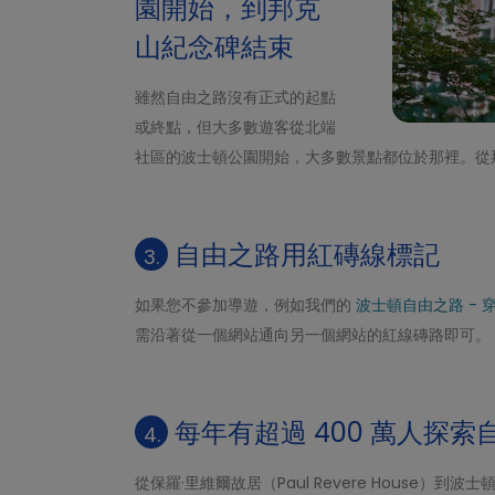
園開始，到邦克
山紀念碑結束
雖然自由之路沒有正式的起點
或終點，但大多數遊客從北端
社區的波士頓公園開始，大多數景點都位於那裡。從
自由之路用紅磚線標記
3.
如果您不參加導遊，例如我們的
波士頓自由之路 - 
需沿著從一個網站通向另一個網站的紅線磚路即可。
每年有超過 400 萬人探索
4.
從保羅·里維爾故居（Paul Revere House）到波士