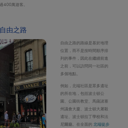
引超過400萬遊客。
自由之路
自由之路的路線是基於地理
位置，而不是按時間順序排
列的事件，因此在繼續前進
之前，可以訪問同一社區的
多個地點。
例如，北端社區是眾多遺址
的所在地，包括波士頓公
園、公園街教堂、馬薩諸塞
州議會大廈、波士頓大屠殺
遺址、波士頓拉丁學校和法
尼爾廳。在全面的
北端徒步