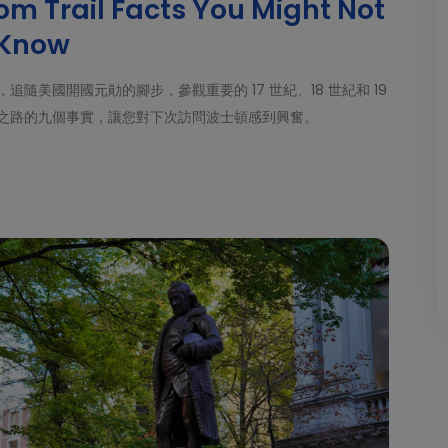
om Trail Facts You Might Not
Know
美國開國元勛的腳步，參觀重要的 17 世紀、18 世紀和 19
之路的九個事實，讓您對下次訪問波士頓感到興奮。