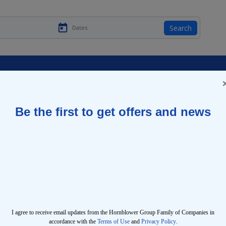
Search
關於波士頓自由之路的9個令
人驚訝的事實
更新於
February 13, 2025