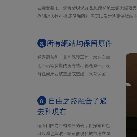
在糧倉墓地，您會發現保羅·里維爾和波士頓大屠殺
位關鍵人物科頓·馬瑟和阿利·馬瑟以及建造憲法號航
所有網站均保留原件
8.
通過艱苦和一貫的保護工作，您在自由
之路沿線參觀的所有遺址都是原件。沒
有任何東西被重建或重建，只有保留。
自由之路融合了過
9.
去和現在
儘管自由之路植根於過去，但探索它也
可以讓您與波士頓這個現代城市建立聯