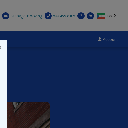
Manage Booking
800-459-8105
TW
Account
×