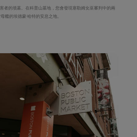
受害者的墳墓。在科普山墓地，您會發現塞勒姆女巫審判中的兩
空母艦的埃德蒙·哈特的安息之地。