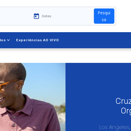
Pesqui
in New York
sa
dos
Experiências AO VIVO
Cruz
Or
even
Los Angeles,
Ange