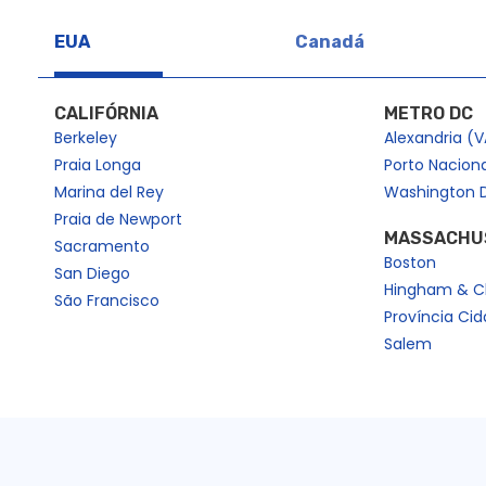
https://dev2.cityexperiences.com/page-sitemap2.xml
https://dev2.cityexperiences.com/page-sitemap3.xml
EUA
Canadá
https://dev2.cityexperiences.com/page-sitemap4.xml
CALIFÓRNIA
METRO DC
Berkeley
Alexandria (V
Praia Longa
Porto Nacion
Marina del Rey
Washington 
Praia de Newport
MASSACHU
Sacramento
Boston
San Diego
Hingham & C
São Francisco
Província Ci
Salem