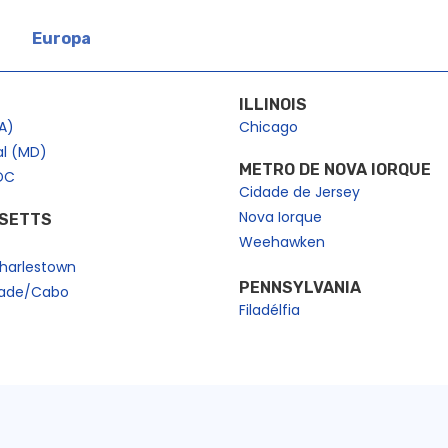
Europa
ILLINOIS
A)
Chicago
al (MD)
METRO DE NOVA IORQUE
DC
Cidade de Jersey
Nova Iorque
SETTS
Weehawken
harlestown
PENNSYLVANIA
dade/Cabo
Filadélfia