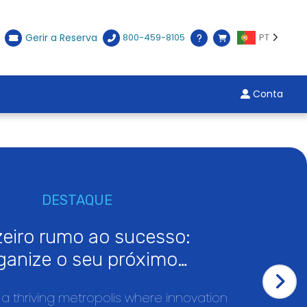
Gerir a Reserva
800-459-8105
PT
Conta
DESTAQUE
eiro rumo ao sucesso:
ganize o seu próximo
to corporativo em Los
 a thriving metropolis where innovation
les com a City Cruises