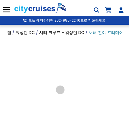
콘
텐
메뉴
츠
로
오늘 예약하려면
202-980-2246으로
전화하세요.
건
너
집
/
워싱턴 DC
/
시티 크루즈 - 워싱턴 DC
/
새해 전야 프리미어 브
뛰
기