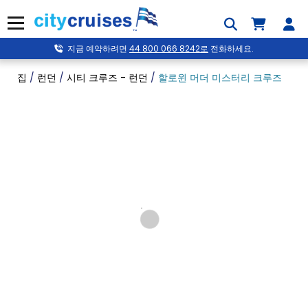
콘
텐
메뉴
츠
로
지금 예약하려면
44 800 066 8242로
전화하세요.
건
너
집
/
런던
/
시티 크루즈 - 런던
/
할로윈 머더 미스터리 크루즈
뛰
기