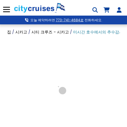
콘
텐
메뉴
츠
로
오늘 예약하려면
773-741-4684로
전화하세요.
건
너
집
/
시카고
/
시티 크루즈 - 시카고
/
미시간 호수에서의 추수감사절 
뛰
기