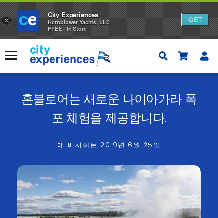
City Experiences
GET
×
Hornblower Yachts, LLC
FREE - In Store
콘
텐
메뉴
츠
로
건
너
혼블로어는 새로운 나이아가라 폭
뛰
기
포 체험을 제공합니다.
에 배치하는
2019년 6월 25일