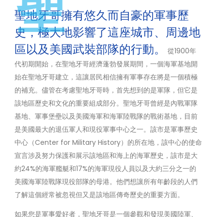
聖
聖地牙哥擁有悠久而自豪的軍事歷
史，極大地影響了這座城市、周邊地
區以及美國武裝部隊的行動。
從1900年
代初期開始，在聖地牙哥經濟蓬勃發展期間，一個海軍基地開
始在聖地牙哥建立，這讓居民相信擁有軍事存在將是一個積極
的補充。儘管在考慮聖地牙哥時，首先想到的是軍隊，但它是
該地區歷史和文化的重要組成部分。聖地牙哥曾經是內戰軍隊
基地、軍事堡壘以及美國海軍和海軍陸戰隊的戰術基地，目前
是美國最大的退伍軍人和現役軍事中心之一。該市是軍事歷史
中心（Center for Military History）的所在地，該中心的使命
宣言涉及努力保護和展示該地區和海上的海軍歷史，該市是大
約24%的海軍艦艇和17%的海軍現役人員以及大約三分之一的
美國海軍陸戰隊現役部隊的母港。他們想讓所有年齡段的人們
了解這個經常被忽視但又是該地區傳奇歷史的重要方面。
如果您是軍事愛好者，聖地牙哥是一個參觀和發現美國陸軍、