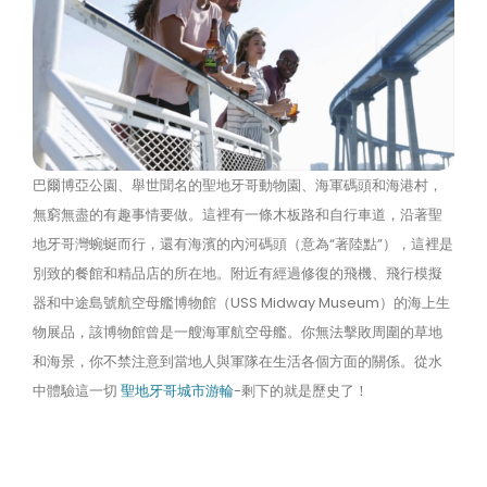
巴爾博亞公園、舉世聞名的聖地牙哥動物園、海軍碼頭和海港村，
無窮無盡的有趣事情要做。這裡有一條木板路和自行車道，沿著聖
地牙哥灣蜿蜒而行，還有海濱的內河碼頭（意為“著陸點”），這裡是
別致的餐館和精品店的所在地。附近有經過修復的飛機、飛行模擬
器和中途島號航空母艦博物館（USS Midway Museum）的海上生
物展品，該博物館曾是一艘海軍航空母艦。你無法擊敗周圍的草地
和海景，你不禁注意到當地人與軍隊在生活各個方面的關係。從水
中體驗這一切
聖地牙哥城市游輪
-剩下的就是歷史了！