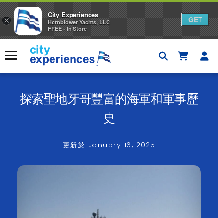
City Experiences
GET
×
Hornblower Yachts, LLC
FREE - In Store
Skip
to
Menu
content
×
探索聖地牙哥豐富的海軍和軍事歷
史
更新於
January 16, 2025