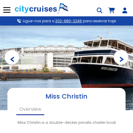
Saltar
para
Menu
o
conteúdo
Ligue-nos para o
202-980-2246
para reservar hoje
Miss Christin
Overview
Miss Christin is a double-decker private charter boat