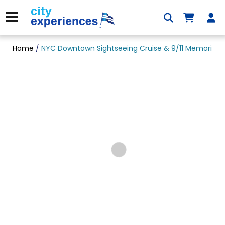
Saltar
para
Menu
o
conteúdo
Home
/
NYC Downtown Sightseeing Cruise & 9/11 Memorial