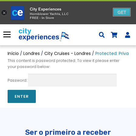
City Experiences
GET
×
Hornblower Yachts, LLC
FREE - In Store
Saltar
para
Menu
o
conteúdo
Início
/
Londres
/
City Cruises - Londres
/
Protected: Private 
This content is password protected. To view it please enter
your password below:
Password:
Ser o primeiro a receber