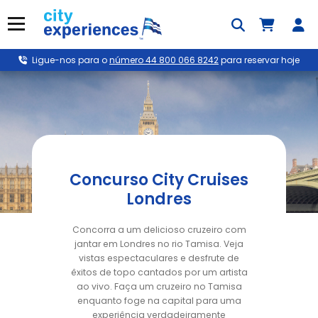
Saltar
para
Menu
o
conteúdo
Ligue-nos para o
número 44 800 066 8242
para reservar hoje
Concurso City Cruises
Londres
Concorra a um delicioso cruzeiro com
jantar em Londres no rio Tamisa. Veja
vistas espectaculares e desfrute de
êxitos de topo cantados por um artista
ao vivo. Faça um cruzeiro no Tamisa
enquanto foge na capital para uma
experiência verdadeiramente