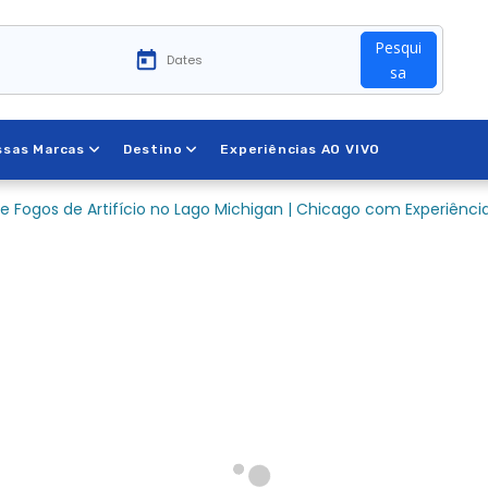
Pesqui
sa
ssas Marcas
Destino
Experiências AO VIVO
de Fogos de Artifício no Lago Michigan | Chicago com Experiênci