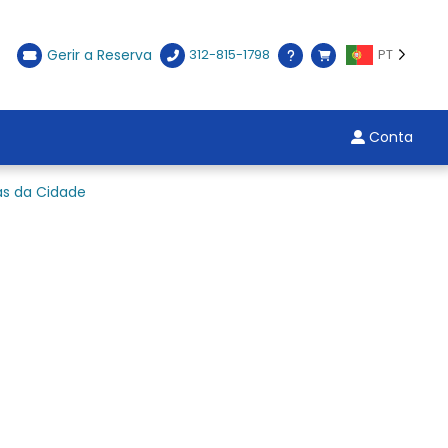
Gerir a Reserva
312-815-1798
PT
Conta
as da Cidade