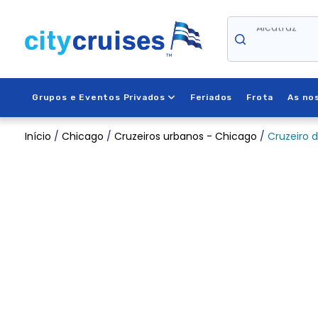
Saltar
Alcatraz
para
o
conteúdo
Grupos e Eventos Privados
Feriados
Frota
As no
Início
/
Chicago
/
Cruzeiros urbanos - Chicago
/
Cruzeiro 