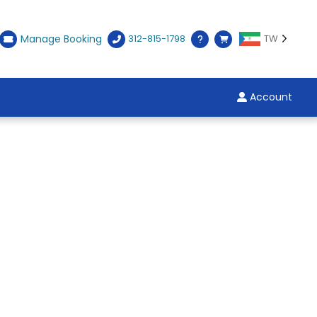
Manage Booking
312-815-1798
TW
Account