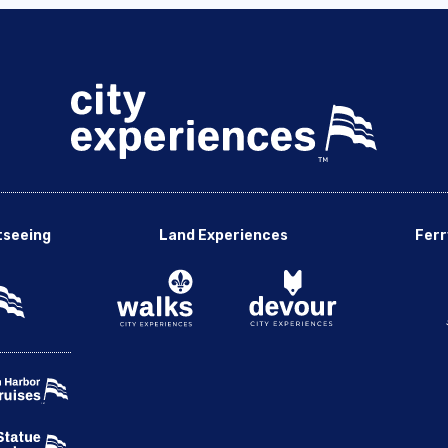
tseeing
Land Experiences
Ferr