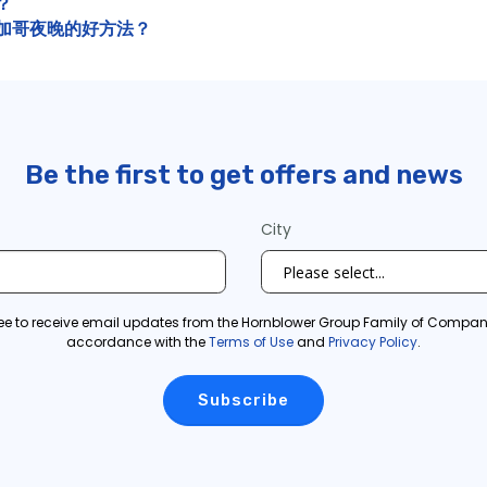
？
加哥夜晚的好方法？
Be the first to get offers and news
City
ree to receive email updates from the Hornblower Group Family of Compani
accordance with the
Terms of Use
and
Privacy Policy
.