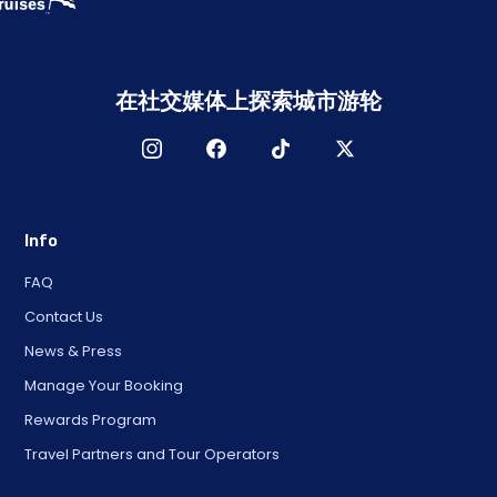
在社交媒体上探索城市游轮
Info
FAQ
Contact Us
News & Press
Manage Your Booking
Rewards Program
Travel Partners and Tour Operators