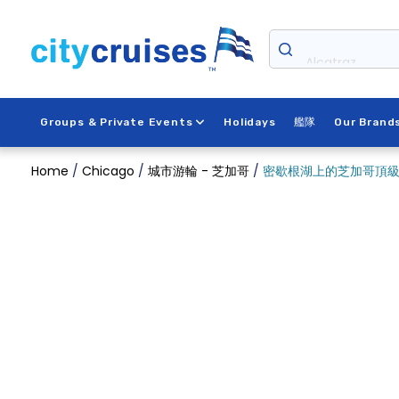
Skip
to
content
Alcatraz
Groups & Private Events
Holidays
艦隊
Our Brand
Home
/
Chicago
/
城市游輪 - 芝加哥
/
密歇根湖上的芝加哥頂級煙