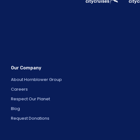
Our Company
About Hornblower Group
Careers
Respect Our Planet
Blog
Request Donations