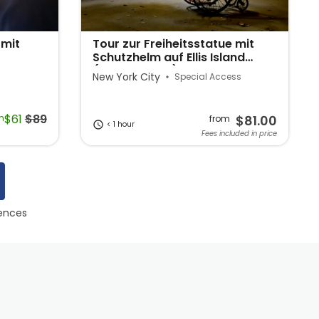
 mit
Tour zur Freiheitsstatue mit
Schutzhelm auf Ellis Island
(Battery Park)
New York City
Special Access
$61
$89
m
$81.00
from
< 1 hour
Fees included in price
iences