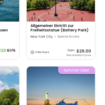
Allgemeiner Eintritt zur
ssen
Freiheitsstatue (Battery Park)
New York City
Special Access
$123
$175
$26.00
from
A few hours
Fees included in price
Summer Sale!