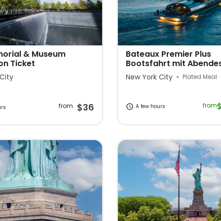
morial & Museum
Bateaux Premier Plus
on Ticket
Bootsfahrt mit Abende
City
New York City
Plated Meal
$36
from
from
A few hours
urs