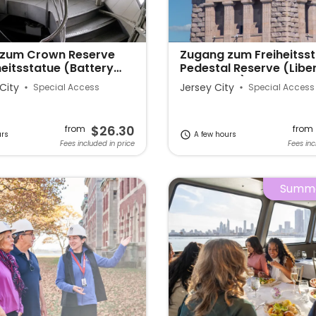
zum Crown Reserve
Zugang zum Freiheitss
heitsstatue (Battery
Pedestal Reserve (Libe
State Park)
City
Jersey City
Special Access
Special Access
$26.30
from
from
urs
A few hours
Fees included in price
Fees inc
Summe