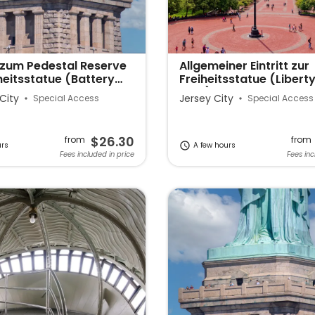
zum Pedestal Reserve
Allgemeiner Eintritt zur
heitsstatue (Battery
Freiheitsstatue (Libert
Park)
City
Jersey City
Special Access
Special Access
$26.30
from
from
urs
A few hours
Fees included in price
Fees inc