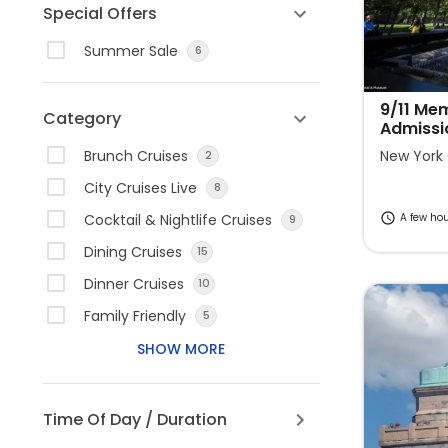
a
a
Special Offers
t
t
Summer Sale
6
e
e
f
b
o
a
9/11 Me
Category
Admissi
r
c
w
k
New York 
Brunch Cruises
2
a
w
City Cruises Live
8
r
a
A few ho
Cocktail & Nightlife Cruises
9
d
r
t
d
Dining Cruises
15
o
t
Dinner Cruises
10
i
o
Family Friendly
5
n
i
t
n
SHOW MORE
e
t
r
e
Time Of Day / Duration
a
r
c
a