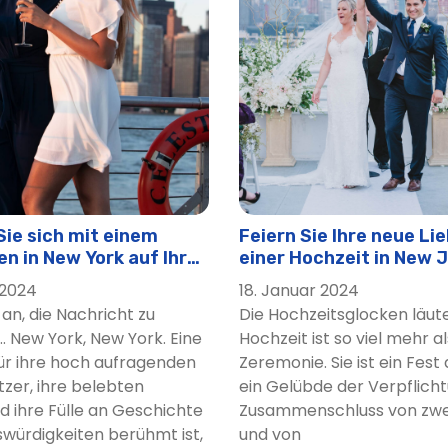
uise | City Cruises™
se
fahrt | City Cruises™
e | City Cruises™
se
rtag | City Cruises™
se
ity Cruises™
Sie sich mit einem
Feiern Sie Ihre neue Li
m Muttertag
n in New York auf Ihren
einer Hochzeit in New 
g vor
tags-Brunch-Kreuzfahrt | City Cruises™
 2024
18. Januar 2024
an, die Nachricht zu
Die Hochzeitsglocken läute
ruise | City Cruises™
.. New York, New York. Eine
Hochzeit ist so viel mehr al
Kreuzfahrt
für ihre hoch aufragenden
Zeremonie. Sie ist ein Fest 
fahrt | City Cruises™
zer, ihre belebten
ein Gelübde der Verpflicht
d ihre Fülle an Geschichte
Zusammenschluss von zwei
uises™
würdigkeiten berühmt ist,
und von