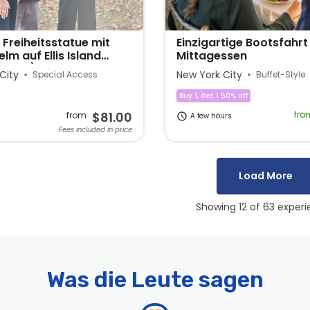
 Freiheitsstatue mit
Einzigartige Bootsfahrt
lm auf Ellis Island
Mittagessen
y Park)
City
New York City
Special Access
Buffet-Style
Buy 1, Get 1 50% off
$81.00
fro
from
A few hours
Fees included in price
Load More
Showing 12 of 63 exper
Was die Leute sagen