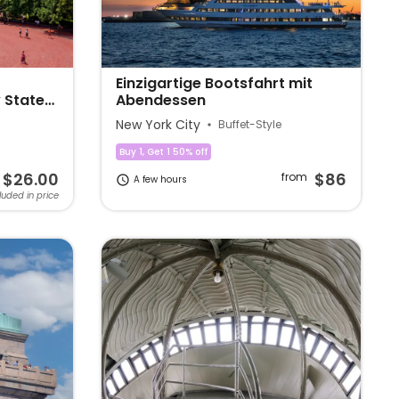
Einzigartige Bootsfahrt mit
y State
Abendessen
New York City
Buffet-Style
Buy 1, Get 1 50% off
$26.00
$86
from
A few hours
luded in price