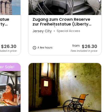
tatue
Zugang zum Crown Reserve
rty
zur Freiheitsstatue (Liberty
State Park)
Jersey City
Special Access
$26.30
$26.30
from
A few hours
luded in price
Fees included in price
r Sale!