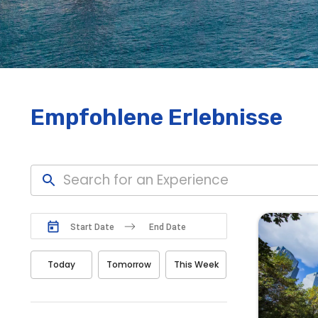
Empfohlene Erlebnisse
N
N
a
a
Today
Tomorrow
This Week
v
v
i
i
g
g