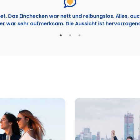
t. Das Einchecken war nett und reibungslos. Alles, auc
bnisse
ner war sehr aufmerksam. Die Aussicht ist hervorragend.
eworks Cruise | City Experiences
 Experiences
nisse
in NYC | City Experiences
| City Cruises™
rt
ruise | City Cruises™
uise | City Cruises™
se | City Cruises™